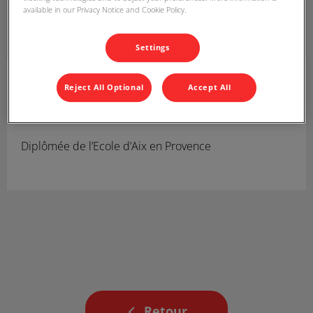
available in our Privacy Notice and Cookie Policy.
Settings
Marie-Amalia
ASV
Reject All Optional
Accept All
Auxiliaire Spécialisée Vétérinaire depuis Février 2024.
Diplômée de l’Ecole d’Aix en Provence
Retour