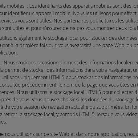
eils mobiles :
Les identifiants des appareils mobiles sont des id
our identifier un appareil mobile. Nous les utilisons pour effect
ervices vous sont utiles. Nos partenaires publicitaires les utili
s sont utiles et pour s’assurer de ne pas vous montrer deux fois
tilisons également le stockage local pour stocker des données s
ant à la dernière fois que vous avez visité une page Web, ou po
lication.
 :
Nous stockons occasionnellement des informations localement
la permet de stocker des informations dans votre navigateur, une
s utilisons uniquement HTML5 pour stocker des informations non
 consultée précédemment, le nom de la page que vous êtes en t
rences. Nous utilisons le stockage local HTML5 pour collecter 
uprès de vous. Vous pouvez choisir si les données du stockage 
à de votre session de navigation actuelle ou supprimées. En fo
z retirer le stockage local, y compris HTML5, lorsque vous vid
ies.
e nous utilisons sur ce site Web et dans notre application, nous