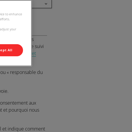
rench
evice to enhance
fforts.
 adjust your
 des informations
 technologies de suivi
ept All
.lescerisiers.vet
 ou «
responsable du
oie.
 consentement aux
t et pourquoi nous
el et indique comment