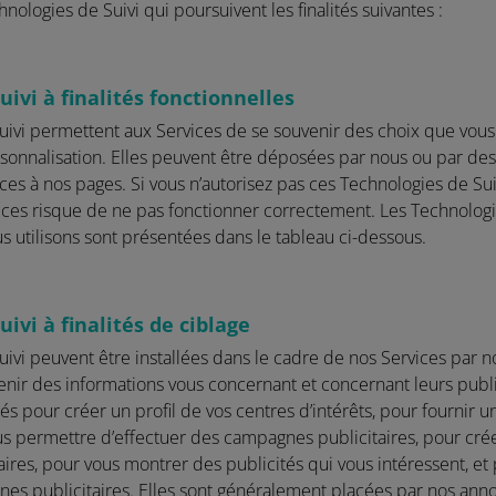
nologies de Suivi qui poursuivent les finalités suivantes :
ivi à finalités fonctionnelles
ivi permettent aux Services de se souvenir des choix que vous f
ersonnalisation. Elles peuvent être déposées par nous ou par des 
ces à nos pages. Si vous n’autorisez pas ces Technologies de Sui
ices risque de ne pas fonctionner correctement. Les Technologies
s utilisons sont présentées dans le tableau ci-dessous.
ivi à finalités de ciblage
ivi peuvent être installées dans le cadre de nos Services par n
btenir des informations vous concernant et concernant leurs publi
tés pour créer un profil de vos centres d’intérêts, pour fournir u
us permettre d’effectuer des campagnes publicitaires, pour cré
aires, pour vous montrer des publicités qui vous intéressent, e
gnes publicitaires. Elles sont généralement placées par nos annon