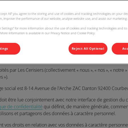
F
Accept All” you agree to the storing and use of cookies and tracking technologies on your d
ative aux cookies
on, improve the performance of our website, analyse website use, and assist our marketing e
e à jour :
01 Septembre 2025
ie Settings” for more information about the use of cookies and tracking technologies and to
More information is available in our Privacy Notice and Cookie Policy.
ment la présente Politique relative aux cookies, car elle contient
anière dont nous, et certains tiers, utilisons des cookies et des
tings
Reject All Optional
Acc
des pixels) (collectivement, les «
Technologies de Suivi
») sur
www
 nos services (collectivement, les «
Services
»).
oités par Les Cerisiers (collectivement «
nous
», «
nos
», «
notre
»
es
»).
ège social est 8-14 Avenue de l'Arche ZAC Danton 92400 Courbev
doit être lue conjointement avec notre interface de gestion du
que de confidentialité
qui définit, de manière générale, commen
utilisons et partageons des données à caractère personnel.
nt vos droits en relation avec vos données à caractère personn