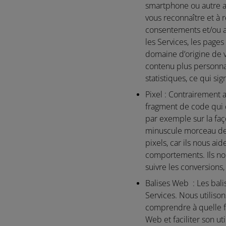
smartphone ou autre ap
vous reconnaître et à r
consentements et/ou a
les Services, les page
domaine d’origine de v
contenu plus personna
statistiques, ce qui s
Pixel :
Contrairement au
fragment de code qui c
par exemple sur la faç
minuscule morceau de c
pixels, car ils nous a
comportements. Ils no
suivre les conversions
Balises Web :
Les bali
Services. Nous utiliso
comprendre à quelle fr
Web et faciliter son uti