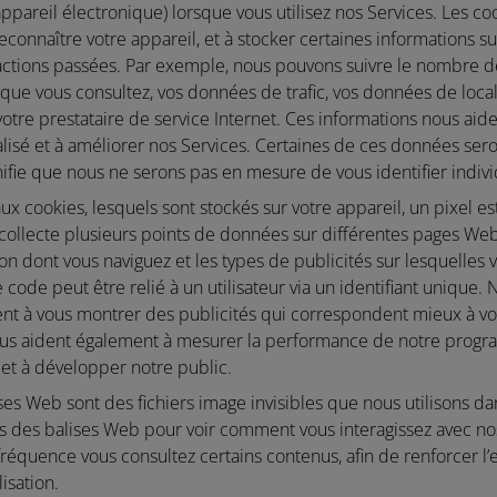
pareil électronique) lorsque vous utilisez nos Services. Les co
econnaître votre appareil, et à stocker certaines informations s
ctions passées. Par exemple, nous pouvons suivre le nombre de 
s que vous consultez, vos données de trafic, vos données de loca
otre prestataire de service Internet. Ces informations nous aide
lisé et à améliorer nos Services. Certaines de ces données ser
ignifie que nous ne serons pas en mesure de vous identifier indiv
x cookies, lesquels sont stockés sur votre appareil, un pixel e
ollecte plusieurs points de données sur différentes pages Web e
on dont vous naviguez et les types de publicités sur lesquelles 
ode peut être relié à un utilisateur via un identifiant unique. 
ident à vous montrer des publicités qui correspondent mieux à vo
us aident également à mesurer la performance de notre progr
, et à développer notre public.
ses Web sont des fichiers image invisibles que nous utilisons da
ns des balises Web pour voir comment vous interagissez avec no
équence vous consultez certains contenus, afin de renforcer l’ef
lisation.