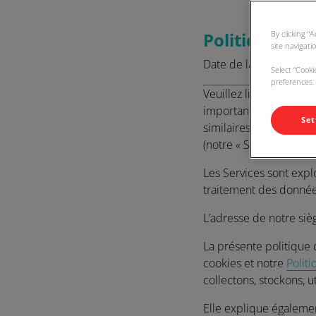
By clicking “
Politique rel
site navigati
Date de la dernière mis
Select “Cook
preferences. 
Veuillez lire attentive
importantes on sur la m
Set
similaires (telles que 
(notre « Site Web ») et
Les Services sont expl
traitement des donné
L’adresse de notre si
La présente politique 
cookies et notre
Politi
collectons, stockons, 
Elle explique égaleme