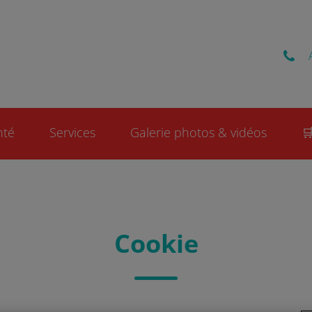
Pezenas Vet
nté
Services
Galerie photos & vidéos

Cookie