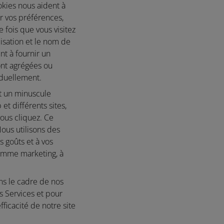
okies nous aident à
ur vos préférences,
fois que vous visitez
lisation et le nom de
nt à fournir un
ont agrégées ou
iduellement.
st un minuscule
t différents sites,
vous cliquez. Ce
Nous utilisons des
s goûts et à vos
amme marketing, à
ns le cadre de nos
s Services et pour
ficacité de notre site