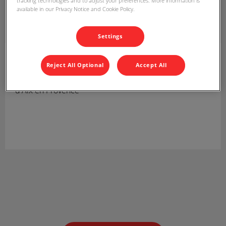
tracking technologies and to adjust your preferences. More information is
available in our Privacy Notice and Cookie Policy.
Settings
Lise
AV en formation
Reject All Optional
Accept All
Auxiliaire Vétérinaire en cours de formation à l'Ecole
d'Aix en Provence