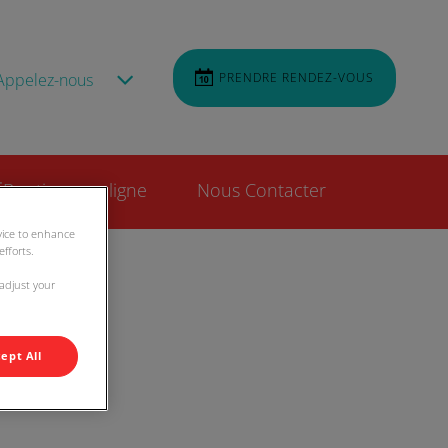
Appelez-nous
PRENDRE RENDEZ-VOUS
Boutique en ligne
Nous Contacter
evice to enhance
fforts.
 adjust your
ept All