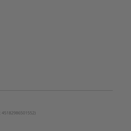
T : 45182986501552)