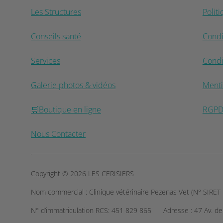
Les Structures
Polit
Conseils santé
Condi
Services
Condi
Galerie photos & vidéos
Menti
🛒Boutique en ligne
RGP
Nous Contacter
Copyright © 2026 LES CERISIERS
Nom commercial :
Clinique vétérinaire Pezenas Vet (N° SIRE
N° d’immatriculation RCS:
451 829 865
Adresse :
47 Av. d