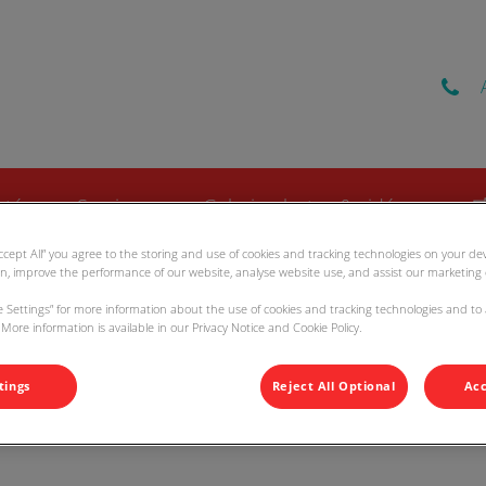
Pezenas Vet
nté
Services
Galerie photos & vidéos

Accept All” you agree to the storing and use of cookies and tracking technologies on your d
on, improve the performance of our website, analyse website use, and assist our marketing e
ie Settings” for more information about the use of cookies and tracking technologies and to
More information is available in our Privacy Notice and Cookie Policy.
L'alimentation du furet
tings
Reject All Optional
Acc