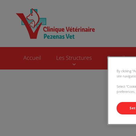
Page d'accueil de 
Accueil
Les Structures
Conseils sa
By clicking “
site navigati
Select “Cook
preferences. 
Set