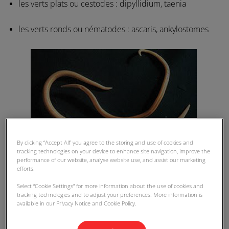
les verts plats ou cestodes : dipyllidium, taenia
les verts ronds ou nématodes : ascaris, ankylostomes
By clicking “Accept All” you agree to the storing and use of cookies and
tracking technologies on your device to enhance site navigation, improve the
performance of our website, analyse website use, and assist our marketing
efforts.
Select “Cookie Settings” for more information about the use of cookies and
tracking technologies and to adjust your preferences. More information is
available in our Privacy Notice and Cookie Policy.