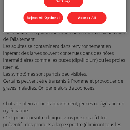
Settings
Toxocara canis et D. caninum ex dog. Given by Peter
Schantz
Reject All Optional
Accept All
Les chatons naissent avec des ascaris (vers ronds) car ils
sont contaminés par la mère, soit dans l’utérus soit au cours
de l’allaitement.
Les adultes se contaminent dans l’environnement en
ingérant des larves souvent contenues dans des hôtes
intermédiaires comme les puces (dipyllidium) ou les proies
(taenia).
Les symptômes sont parfois peu visibles.
Certains peuvent être transmis à l’homme et provoquer de
graves maladies. On parle alors de zoonoses.
Chats de plein air ou d’appartement, jeunes ou âgés, aucun
n’y échappe.
C’est pourquoi votre clinique vous prescrira, à titre
préventif, des produits à large spectre (éliminant tous les