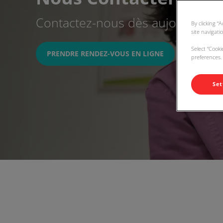
Contactez-nous dès aujourd'hui !
By clicking “
site navigati
Select “Cook
PRENDRE RENDEZ-VOUS EN LIGNE
preferences. 
Set