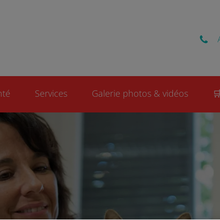
Pezenas Vet
nté
Services
Galerie photos & vidéos
