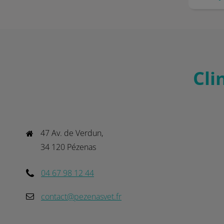
Cli
47 Av. de Verdun,

34 120 Pézenas
04 67 98 12 44
contact@pezenasvet.fr