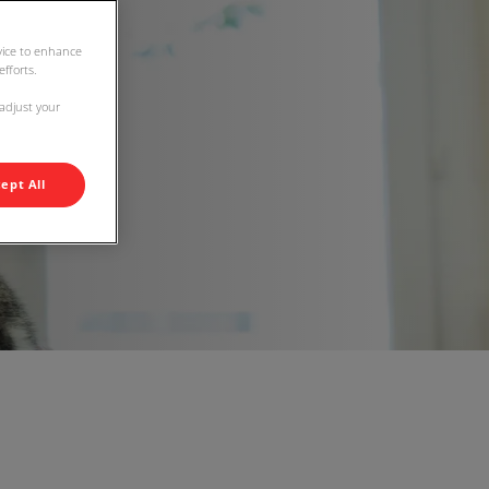
evice to enhance
fforts.
 adjust your
ept All