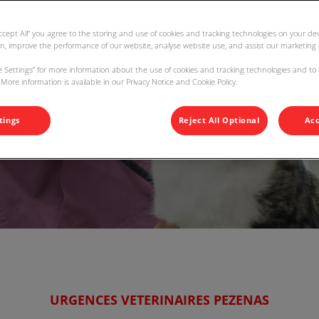
Accept All” you agree to the storing and use of cookies and tracking technologies on your d
on, improve the performance of our website, analyse website use, and assist our marketing e
ie Settings” for more information about the use of cookies and tracking technologies and to
More information is available in our Privacy Notice and Cookie Policy.
tings
Reject All Optional
Acc
URGENCES VETERINAIRES PEZENAS