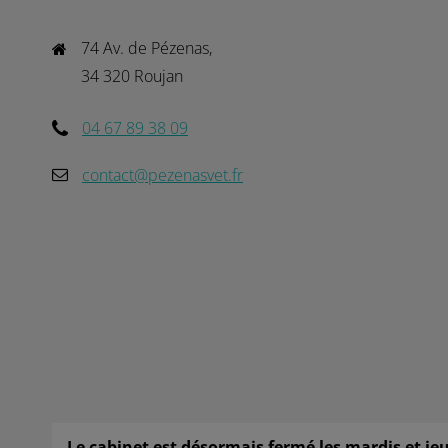
74 Av. de Pézenas,

34 320 Roujan
04 67 89 38 09
contact@pezenasvet.fr
Le cabinet est désormais fermé les mardis et je